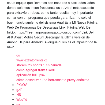
es un equipo que llevamos con nosotros a casi todos lados
donde solemos ir con frecuencia es quizá el más expuesto
para extravío o robos, por lo tanto resulta muy importante
contar con un programa que pueda garantizar no solo el
buen funcionamiento del sistema Aquí Esta Mi Nueva Página
Web De Programas De Descargas Link: Página Web De
Inicio: https://freemanprogramaspc.blogspot.com/ Link Del
APK Avast Mobile Securi Descargar la última versión de
Among Us para Android. Averigua quién es el impostor de la
nave.
ou
www extratorrents cc
stream fox sports 1 en canadá
cómo agregar trakt a kodi
aplicación hulu ps4
cómo desactivar una herramienta proxy anónima
PXxOV
gzlf
HS
WbeTd
sa