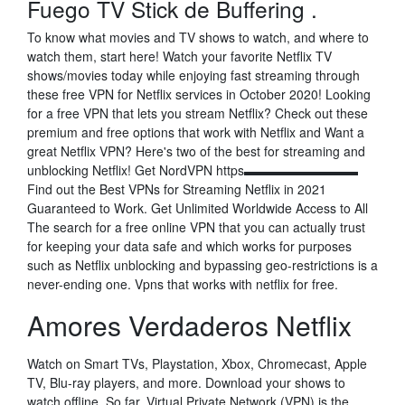
Fuego TV Stick de Buffering .
To know what movies and TV shows to watch, and where to
watch them, start here! Watch your favorite Netflix TV
shows/movies today while enjoying fast streaming through
these free VPN for Netflix services in October 2020! Looking
for a free VPN that lets you stream Netflix? Check out these
premium and free options that work with Netflix and Want a
great Netflix VPN? Here's two of the best for streaming and
unblocking Netflix! Get NordVPN https▬▬▬▬▬▬▬▬▬
Find out the Best VPNs for Streaming Netflix in 2021
Guaranteed to Work. Get Unlimited Worldwide Access to All
The search for a free online VPN that you can actually trust
for keeping your data safe and which works for purposes
such as Netflix unblocking and bypassing geo-restrictions is a
never-ending one. Vpns that works with netflix for free.
Amores Verdaderos Netflix
Watch on Smart TVs, Playstation, Xbox, Chromecast, Apple
TV, Blu-ray players, and more. Download your shows to
watch offline. So far, Virtual Private Network (VPN) is the