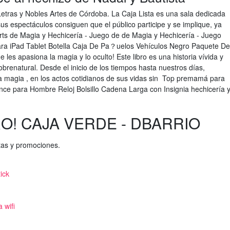
Letras y Nobles Artes de Córdoba. La Caja Lista es una sala dedicada
sus espectáculos consiguen que el público participe y se implique, ya
rts de Magia y Hechicería - Juego de de Magia y Hechicería - Juego
ra iPad Tablet Botella Caja De Pa？uelos Vehículos Negro Paquete De
 les apasiona la magia y lo oculto! Este libro es una historia vívida y
 sobrenatural. Desde el inicio de los tiempos hasta nuestros días,
a magia , en los actos cotidianos de sus vidas sin Top premamá para
ce para Hombre Reloj Bolsillo Cadena Larga con Insignia hechicería 
O! CAJA VERDE - DBARRIO
rtas y promociones.
tick
 wifi