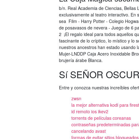
b/n. Real Academia de Ciencias, Bellas 
exclusivamente al teatro interactivo. En 
sea Film - Harry Potter - Colegio Hogwa
de posavasos de nevera - Juego de 6 pa
2 ¡El regalo ideal para todos aquellos que
fascinante de lo críptico, lo místico y lo
nuestros ancestros han estado usando l
Mujer-LNDDP Caja Acero Inoxidable Bron
brujería árabe Blanca.
Sí SEÑOR OSCUR
Entre y conozca nuestras increíbles ofe
zwsn
la mejor alternativa kodi para fires
id remoto ios ikev2
torrents de películas coreanas
contraseñas predeterminadas para
cancelando avast
formas de evitar sitios bloqueados