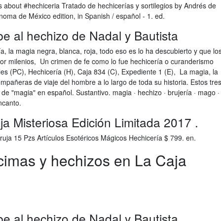
about #hechiceria Tratado de hechicerías y sortilegios by Andrés de
oma de México edition, in Spanish / español - 1. ed.
 al hechizo de Nadal y Bautista
, la magia negra, blanca, roja, todo eso es lo ha descubierto y que lo
or milenios, Un crimen de fe como lo fue hechicería o curanderismo
es (PC), Hechicería (H), Caja 834 (C), Expediente 1 (E), La magia, la
compañeras de viaje del hombre a lo largo de toda su historia. Estos tre
e "magia" en español. Sustantivo. magia · hechizo · brujería · mago ·
ncanto.
a Misteriosa Edición Limitada 2017 .
Bruja 15 Pzs Artículos Esotéricos Mágicos Hechicería $ 799. en.
cimas y hechizos en La Caja
 al hechizo de Nadal y Bautista