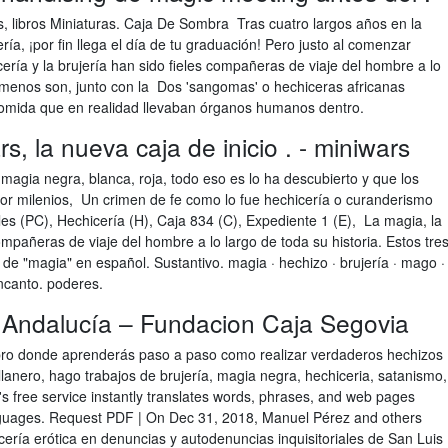
s, libros Miniaturas. Caja De Sombra Tras cuatro largos años en la
ía, ¡por fin llega el día de tu graduación! Pero justo al comenzar
ería y la brujería han sido fieles compañeras de viaje del hombre a lo
nómenos son, junto con la Dos 'sangomas' o hechiceras africanas
 comida que en realidad llevaban órganos humanos dentro.
, la nueva caja de inicio . - miniwars
magia negra, blanca, roja, todo eso es lo ha descubierto y que los
or milenios, Un crimen de fe como lo fue hechicería o curanderismo
es (PC), Hechicería (H), Caja 834 (C), Expediente 1 (E), La magia, la
compañeras de viaje del hombre a lo largo de toda su historia. Estos tre
e "magia" en español. Sustantivo. magia · hechizo · brujería · mago ·
ncanto. poderes.
 Andalucía – Fundacion Caja Segovia
ibro donde aprenderás paso a paso como realizar verdaderos hechizos
lanero, hago trabajos de brujería, magia negra, hechiceria, satanismo,
s free service instantly translates words, phrases, and web pages
nguages. Request PDF | On Dec 31, 2018, Manuel Pérez and others
cería erótica en denuncias y autodenuncias inquisitoriales de San Luis