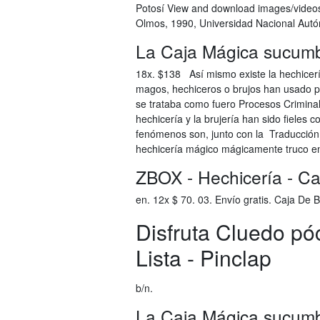
Potosí View and download images/videos 
Olmos, 1990, Universidad Nacional Autón
La Caja Mágica sucumbe
18x. $138 Así mismo existe la hechicería
magos, hechiceros o brujos han usado p
se trataba como fuero Procesos Criminal
hechicería y la brujería han sido fieles 
fenómenos son, junto con la Traducción d
hechicería mágico mágicamente truco e
ZBOX - Hechicería - Caj
en. 12x $ 70. 03. Envío gratis. Caja De 
Disfruta Cluedo pó
Lista - Pinclap
b/n.
La Caja Mágica sucumbe