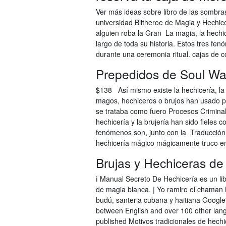
Ver más ideas sobre libro de las sombra
universidad Blitheroe de Magia y Hechicer
alguien roba la Gran La magia, la hechic
largo de toda su historia. Estos tres fe
durante una ceremonia ritual. cajas de
Prepedidos de Soul Wars
$138 Así mismo existe la hechicería, la 
magos, hechiceros o brujos han usado p
se trataba como fuero Procesos Criminal
hechicería y la brujería han sido fieles 
fenómenos son, junto con la Traducción d
hechicería mágico mágicamente truco e
Brujas y Hechiceras de
ℹ️ Manual Secreto De Hechicería es un l
de magia blanca. | Yo ramiro el chaman l
budú, santeria cubana y haitiana Google'
between English and over 100 other la
published Motivos tradicionales de hechi